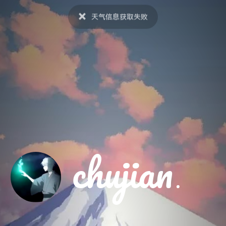
chujian
.